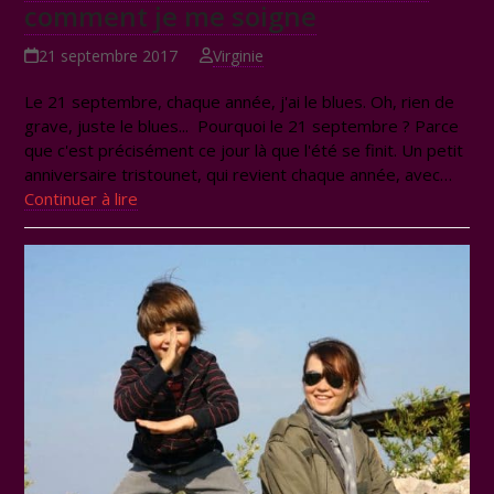
comment je me soigne
21 septembre 2017
Virginie
Le 21 septembre, chaque année, j'ai le blues. Oh, rien de
grave, juste le blues... Pourquoi le 21 septembre ? Parce
que c'est précisément ce jour là que l'été se finit. Un petit
anniversaire tristounet, qui revient chaque année, avec…
Continuer à lire