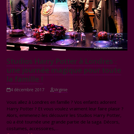
Studios Harry Potter à Londres :
une journée magique pour toute
la famille !
4 décembre 2017
Virginie
Vous allez à Londres en famille ? Vos enfants adorent
Harry Potter ? Et vous voulez vraiment leur faire plaisir ?
Alors, emmenez-les découvrir les Studios Harry Potter,
où a été tournée une grande partie de la saga. Décors,
costumes, accessoires,…