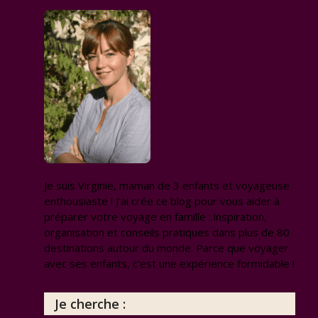
Je suis Virginie, maman de 3 enfants et voyageuse
enthousiaste ! J'ai crée ce blog pour vous aider à
préparer votre voyage en famille : inspiration,
organisation et conseils pratiques dans plus de 80
destinations autour du monde. Parce que voyager
avec ses enfants, c'est une expérience formidable !
Je cherche :