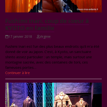
Fushimi Inari, coup de coeur à
KYOTO en famille
17 janvier 2018
Virginie
Fushimi Inari est l'un des plus beaux endroits qu'il m'a été
donné de voir au Japon. C'est, à Kyoto, un sanctuaire
shinto assez particulier : un temple, mais surtout une
montagne sacrée, avec des centaines de torii, ces
fameuses portes…
Continuer à lire