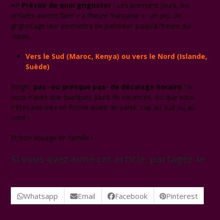
=> Prévoir de quoi grignoter :
Les premiers jours, les
enfants auront faim « à l’heure française » : un peu de
grignotage leur permettra de patienter jusqu’à l’heure du
repas.
Vers le Sud (Maroc, Kenya) ou vers le Nord (Islande,
Suède)
Bingo,
pas -ou presque pas- de décalage horaire
! Si
vous n’avez que quelques jours de vacances, ou que vous
n’êtes pas très en forme avant de partir, cap au sud ou au
nord !
Et bon voyage en famille !
Si vous avez aimé cet article, partagez-le
:
Whatsapp
Email
Facebook
Pinterest