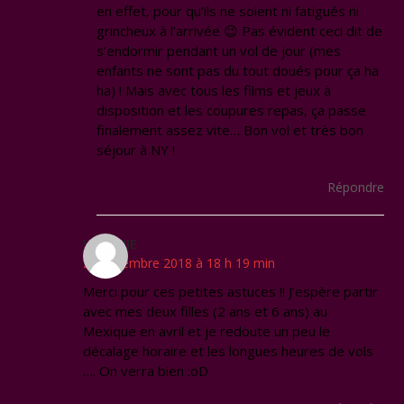
en effet, pour qu’ils ne soient ni fatigués ni
grincheux à l’arrivée 😉 Pas évident ceci dit de
s’endormir pendant un vol de jour (mes
enfants ne sont pas du tout doués pour ça ha
ha) ! Mais avec tous les films et jeux à
disposition et les coupures repas, ça passe
finalement assez vite… Bon vol et très bon
séjour à NY !
Répondre
VIRGINIE
22 décembre 2018 à 18 h 19 min
Merci pour ces petites astuces !! J’espère partir
avec mes deux filles (2 ans et 6 ans) au
Mexique en avril et je redoute un peu le
décalage horaire et les longues heures de vols
…. On verra bien :oD