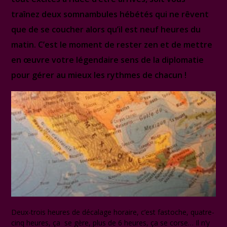
traînez deux somnambules hébétés qui ne rêvent
que de se coucher alors qu’il est neuf heures du
matin. C’est le moment de rester zen et de mettre
en œuvre votre légendaire sens de la diplomatie
pour gérer au mieux les rythmes de chacun !
Deux-trois heures de décalage horaire, c’est fastoche, quatre-
cinq heures, ça se gère, plus de 6 heures, ça se corse… Il n’y