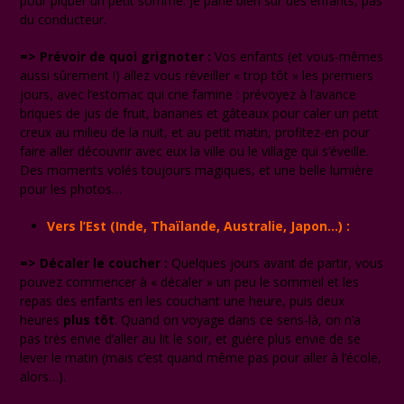
pour piquer un petit somme. Je parle bien sûr des enfants, pas
du conducteur.
=> Prévoir de quoi grignoter :
Vos enfants (et vous-mêmes
aussi sûrement !) allez vous réveiller « trop tôt » les premiers
jours, avec l’estomac qui crie famine : prévoyez à l’avance
briques de jus de fruit, bananes et gâteaux pour caler un petit
creux au milieu de la nuit, et au petit matin, profitez-en pour
faire aller découvrir avec eux la ville ou le village qui s’éveille.
Des moments volés toujours magiques, et une belle lumière
pour les photos…
Vers l’Est (Inde, Thaïlande, Australie, Japon…) :
=> Décaler le coucher :
Quelques jours avant de partir, vous
pouvez commencer à « décaler » un peu le sommeil et les
repas des enfants en les couchant une heure, puis deux
heures
plus tôt
. Quand on voyage dans ce sens-là, on n’a
pas très envie d’aller au lit le soir, et guère plus envie de se
lever le matin (mais c’est quand même pas pour aller à l’école,
alors…).