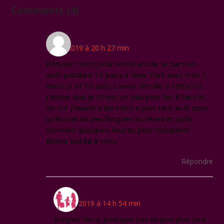
Comments (4)
Nora
9 avril 2019 à 20 h 27 min
Bonjour, merci pour votre article. Je pars en
août pendant 10 jours à New-York avec mes 2
minis (5 et 10 ans). L’avion décolle à 10h30 et
j’avoue que je stress un peu pour les 8 heures
de vol. J’hesite a les mettre plus tard au lit pour
qu’ils soit un peu fatigués au réveil et qu’ils
dorment quelques heures pour récupérer.
Bonne soirée à vous.
Répondre
Virginie
10 avril 2019 à 14 h 54 min
Bonjour Nora, pourquoi pas un peu plus tard