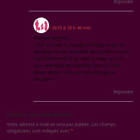
Répondre
Virginie
2 janvier 2019 à 18 h 46 min
Bonjour Virginie,
C’est vrai que le voyage est long et que le
décalage se fait ressentir les premiers jours,
mais franchement, ça vaut le coup ! Je suis
sûre que vous ne regrettez pas 🙂 Très
bonne année à vous et bon voyage au
Mexique !
Répondre
Laisser un commentaire
Votre adresse e-mail ne sera pas publiée.
Les champs
obligatoires sont indiqués avec
*