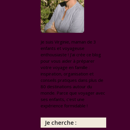
Je suis Virginie, maman de 3
enfants et voyageuse
enthousiaste ! J'ai crée ce blog
pour vous aider à préparer
votre voyage en famille :
inspiration, organisation et
conseils pratiques dans plus de
80 destinations autour du
monde. Parce que voyager avec
ses enfants, c'est une
expérience formidable !
Je cherche :