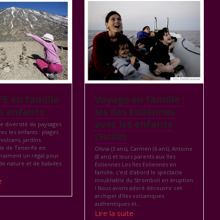
E en famille
Voyage en famille :
s enfants
les Iles Eoliennes
avec les enfants
e diversité de paysages
ec les enfants : plages
(Sicile)
 volcans, jardins
île de Tenerife en
Olivia (3 ans), Carmen (6 ans), Antoine
 vraiment un régal pour
(8 ans) et leurs parents aux îles
de nature et de balades
Eoliennes Les îles Eoliennes en
famille, c'est d'abord le spectacle
e
inoubliable du Stromboli en éruption
! Nous avons adoré découvrir cet
archipel d’îles volcaniques
authentiques et…
Lire la suite