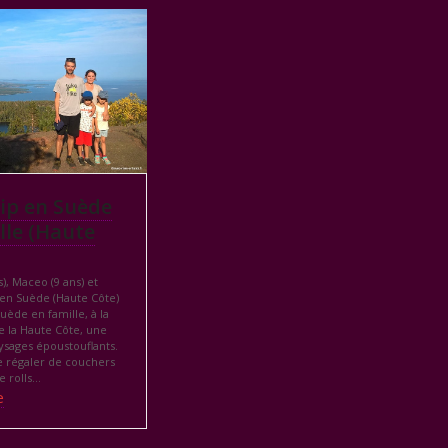
ip en Suède
lle (Haute
), Maceo (9 ans) et
 en Suède (Haute Côte)
uède en famille, à la
 la Haute Côte, une
ysages époustouflants.
e régaler de couchers
de rolls…
e