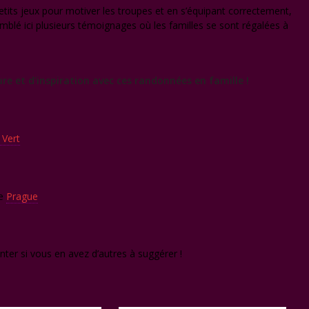
etits jeux pour motiver les troupes et en s’équipant correctement,
mblé ici plusieurs témoignages où les familles se sont régalées à
ure et d’inspiration avec ces randonnées en famille !
 Vert
de
Prague
nter si vous en avez d’autres à suggérer !