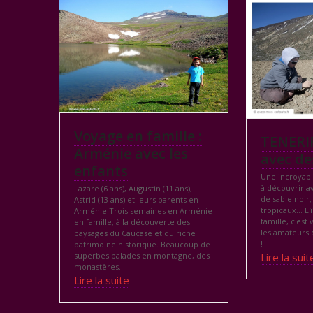
Voyage en famille :
TENERIF
Arménie avec les
avec de
enfants
Une incroyabl
à découvrir av
Lazare (6 ans), Augustin (11 ans),
de sable noir,
Astrid (13 ans) et leurs parents en
tropicaux… L'
Arménie Trois semaines en Arménie
famille, c'est
en famille, à la découverte des
les amateurs 
paysages du Caucase et du riche
!
patrimoine historique. Beaucoup de
Lire la suit
superbes balades en montagne, des
monastères…
Lire la suite