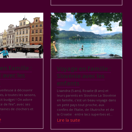
en famille :
Voyage en famille :
 avec les
Slovénie avec les
s
enfants
veilleuse à découvrir
Lisandra (5 ans), Rosalie (8 ans) et
ts, à toutes les saisons,
leurs parents en Slovénie La Slovénie
tit budget ! On adore
en famille, c'est un beau voyage dans
te de fée”, avec ses
un petit pays tout proche, aux
ntaines de clochers et
confins de l'Italie, de l'Autriche et de
.
la Croatie : entre lacs superbes et…
e
Lire la suite