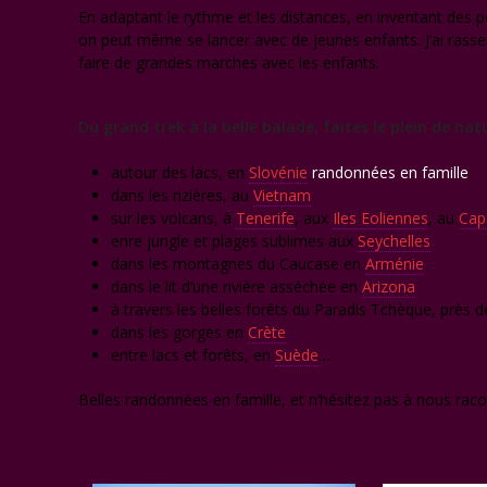
En adaptant le rythme et les distances, en inventant des p
on peut même se lancer avec de jeunes enfants. J’ai rasse
faire de grandes marches avec les enfants.
Du grand trek à la belle balade, faites le plein de nat
autour des lacs, en
Slovénie
randonnées en famille
dans les rizières, au
Vietnam
sur les volcans, à
Tenerife
, aux
Iles Eoliennes
, au
Cap
enre jungle et plages sublimes aux
Seychelles
dans les montagnes du Caucase en
Arménie
dans le lit d’une rivière asséchée en
Arizona
à travers les belles forêts du Paradis Tchèque, près 
dans les gorges en
Crète
entre lacs et forêts, en
Suède
…
Belles randonnées en famille, et n’hésitez pas à nous raco