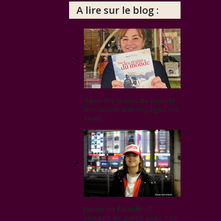
A lire sur le blog :
Tous les trains du monde :
invitation aux voyages en
train
Japon en famille : 7
raisons de partir avec vos