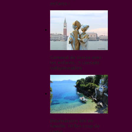
enfants !
Carnaval de Venise avec
les enfants : 5 conseils
indispensables
Destinations été en
famille: 10 îles coup de
coeur