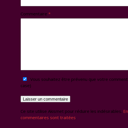
Commentaire
*
Vous souhaitez être prévenu que votre commentai
case)
Ce site utilise Akismet pour réduire les indésirables.
En
commentaires sont traitées
.