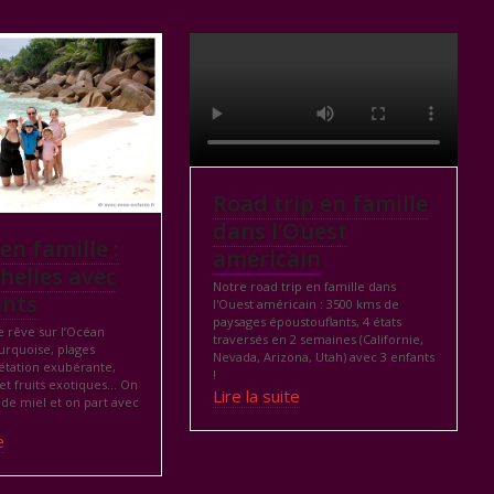
Road trip en famille
dans l’Ouest
en famille :
américain
chelles avec
Notre road trip en famille dans
ants
l'Ouest américain : 3500 kms de
paysages époustouflants, 4 états
e rêve sur l’Océan
traversés en 2 semaines (Californie,
turquoise, plages
Nevada, Arizona, Utah) avec 3 enfants
étation exubérante,
!
 et fruits exotiques… On
Lire la suite
 de miel et on part avec
e