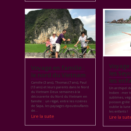
Voyage 
Voyage en famille :
les Sey
le nord du Vietnam
les enf
Camille (3 ans), Thomas (7 ans), Paul
(13 ans) et leurs parents dans le Nord
Un archipel d
du Vietnam Deux semaines à la
Indien : mer 
découverte du Nord du Vietnam en
sublimes, vég
famille : un régal, entre les rizières
poisson grillé
de Sapa, les paysages époustouflants
oublie la lune
de…
les enfants !
Lire la suite
Lire la suit