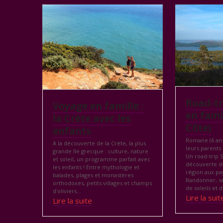
Road-tr
Voyage en famille :
en fami
la Crète avec les
Côte)
enfants
Romane (6 ans
A la découverte de la Crète, la plus
leurs parents
grande île grecque : culture, nature
Un road-trip S
et soleil, un programme parfait avec
découverte de
les enfants ! Entre mythologie et
région aux pa
balades, plages et monastères
Randonner, s
orthodoxes, petits villages et champs
de soleils et 
d'oliviers...
Lire la suit
Lire la suite