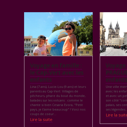
Voyage en famille :
Voyage 
le Cap-Vert avec les
PRAGUE
enfants
enfant
Lina (7 ans), Lucie-Lou (9 ans) et leurs
Une ville mer
parents au Cap-Vert Villages de
avec les enfan
pêcheurs, phare du bout du monde,
et avec un pe
balades sur les volcans : comme le
son côté “con
chante si bien Cesaria Evora, "Petit
palais, ses ce
pays, je t'aime beaucoup" ! Voici nos
ses légendes..
coups de coeur…
Lire la suit
Lire la suite