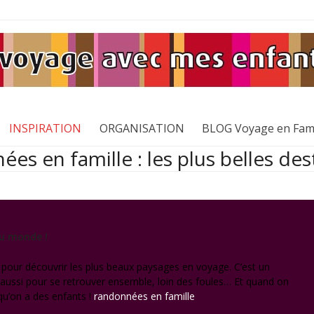
INSPIRATION
ORGANISATION
BLOG Voyage en Fami
es en famille : les plus belles des
du monde !
 pour découvrir les plus beaux paysages en voyage. C’est un
 aussi pour se retrouver ensemble, loin des foules… Et quand on
u’on a des enfants !
randonnées en famille