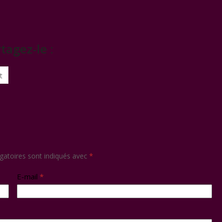
tagez-le :
t
gatoires sont indiqués avec
*
E-mail
*