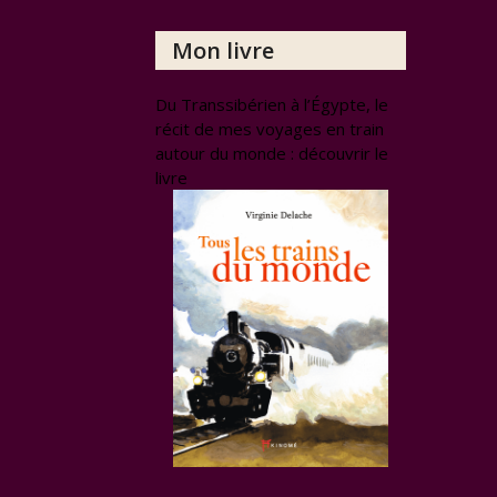
Mon livre
Du Transsibérien à l’Égypte, le
récit de mes voyages en train
autour du monde : découvrir le
livre