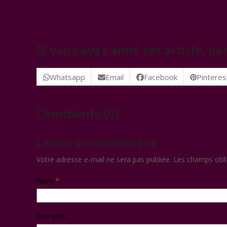
Si vous avez aimé cet article, par
Whatsapp
Email
Facebook
Pinteres
Comments (0)
Laisser un commentaire
Votre adresse e-mail ne sera pas publiée.
Les champs obli
Nom
*
Site web