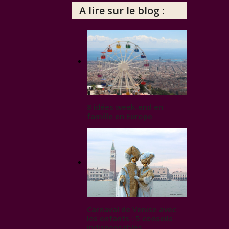
A lire sur le blog :
8 idées week-end en
famille en Europe
Carnaval de Venise avec
les enfants : 5 conseils
indispensables