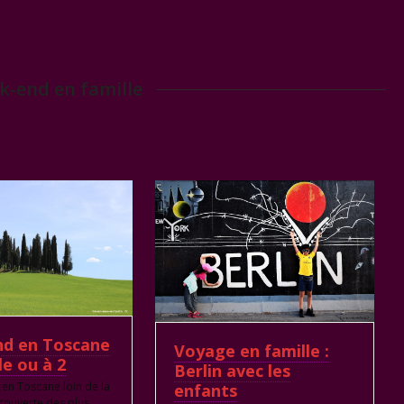
-end en famille
d en Toscane
Voyage en famille :
le ou à 2
Berlin avec les
en Toscane loin de la
enfants
écouverte des plus