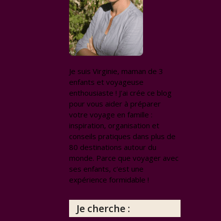
Je suis Virginie, maman de 3
enfants et voyageuse
enthousiaste ! J'ai crée ce blog
pour vous aider à préparer
votre voyage en famille :
inspiration, organisation et
conseils pratiques dans plus de
80 destinations autour du
monde. Parce que voyager avec
ses enfants, c'est une
expérience formidable !
Je cherche :