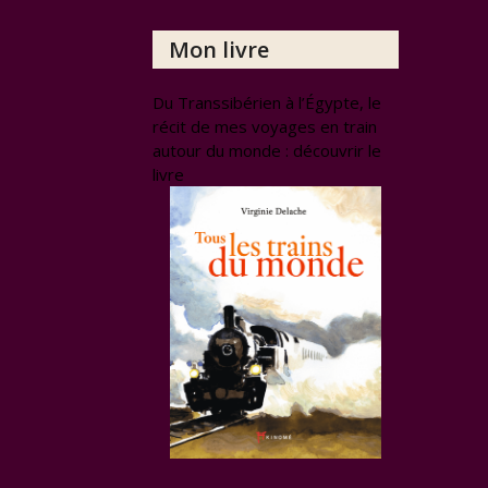
Mon livre
Du Transsibérien à l’Égypte, le
récit de mes voyages en train
autour du monde : découvrir le
livre