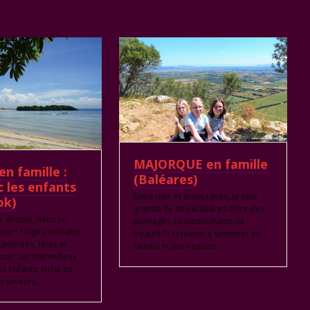
MAJORQUE en famille
n famille :
(Baléares)
c les enfants
Entre mer et montagnes, la plus
ok)
grande île des Baléares offre des
 absolu, dans un
paysages époustouflants de
ue ! Plages, volcans,
beauté ! Un plaisir à savourer en
s animées, fêtes et
famille et hors saison...
ous : un merveilleux
es enfants, riche en
en saveurs…