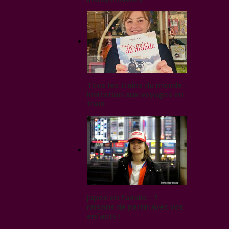
Tous les trains du monde :
invitation aux voyages en
train
Japon en famille : 7
raisons de partir avec vos
enfants !