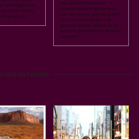
Une capitale alternative et
s et villages du Val
cosmopolite où il fait bon flâner
rès, douces collines,
avec des enfants : plein de grands
le régal absolu...
parcs, de pistes cyclables, de
quartiers sympas... Et bien sûr, de
lieux chargés d'histoire à découvrir
ensemble !
 rêve en famille