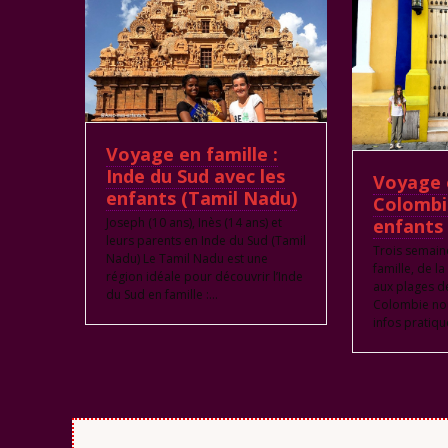
Voyage en famille :
Inde du Sud avec les
Voyage e
enfants (Tamil Nadu)
Colombi
Joseph (10 ans), Inès (14 ans) et
enfants
leurs parents en Inde du Sud (Tamil
Trois semain
Nadu) Le Tamil Nadu est une
famille, de l
région idéale pour découvrir l’Inde
aux plages de
du Sud en famille :…
Colombie nou
infos pratiqu