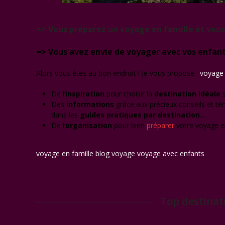
=> Vous préparez un voyage en famille et vou
=> Vous avez envie de voyager avec vos enfant
Alors vous êtes au bon endroit ! Je vous propose :
voyage 
De l’
inspiration
pour choisir la
des
tination idéale
s
Des
informations
grâce aux précieux conseils et 
dans les
guides pratiques par destination
…
De l’
organisation
pour bien
préparer
votre voyage en
voyage en famille blog voyage voyage avec enfants
Top destinat