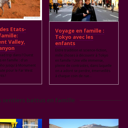
des Etats-
Voyage en famille :
famille:
Tokyo avec les
t Valley,
enfants
anyon
Entre tradition et science-fiction,
oad trip dans l'Ouest
mille choses à découvrir à Tokyo
s en famille : d'un
en famille ! Une ville immense,
daho jusqu'à Monument
pleine de contrastes, dans laquelle
route pour le Far West
on a adoré se perdre, émerveillés
nts !
à chaque coin de rue...
 sentiers battus en famille