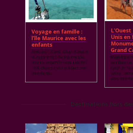
L’Ouest 
Voyage en famille :
Unis en 
l’île Maurice avec les
Monumen
enfants
Grand C
Romuald (10 ans), Killian (8 ans) et
leurs parents à l’île Maurice L’île
Magnifique r
Maurice en famille nous a bluffé !
des Etats-Uni
1000 choses à voir et à faire avec
ranch de l'I
les enfants,…
Valley... en 
avec les enfa
Destinations hors des