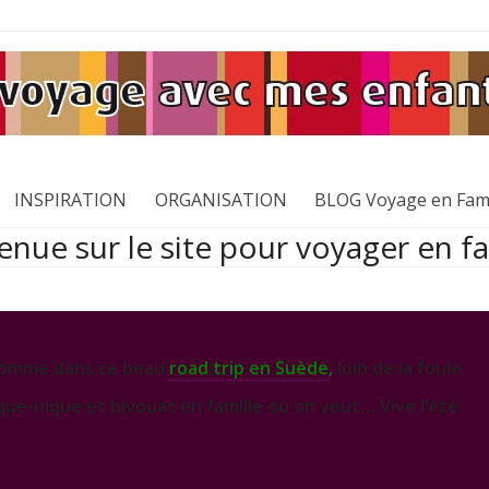
INSPIRATION
ORGANISATION
BLOG Voyage en Fami
nue sur le site pour voyager en fa
, comme dans ce beau
road trip en Suède
,
loin de la foule
ique-nique et bivouac en famille où on veut… Vive l’été