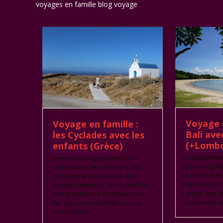
voyages en famille blog voyage
Voyage e
Voyage en famille :
Bali ave
les Cyclades avec les
(+Lomb
enfants (Grèce)
Dépaysement
Des petits villages blancs aux
pays magnifiq
volets bleus, des oliviers et des
rizières, rue
paysages spectaculaires, des
temples hind
plages superbes… Sifnos, Santorin,
séjour avec l
Paros, Antiparos et Mykonos, les
couleurs et 
îles grecques en famille c'est un
vrai bonheur !