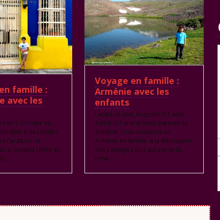
Voyage en famille :
n famille :
Arménie avec les
e avec les
enfants
Lazare (6 ans), Augustin (11 ans),
Astrid (13 ans) et leurs parents en
es en Colombie en
Arménie Trois semaines en
a cordillère des Andes
Arménie en famille, à la découverte
s Caraïbes : la
des paysages du Caucase et du
s a conquis ! Récit et
riche…
es.