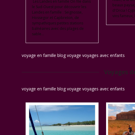
Les Landes en famille On file dans
beaux paysage
le Sud-Ouest pour découvrir les
d'Orcia ! Cyp
Landes en famille : Seignosse,
vins fameux, 
Hossegor et Capbreton, de
sympathiques petites stations
balnéaires avec des plages de
sable…
voyage en famille blog voyage voyages avec enfants
Voyages de
voyage en famille blog voyage voyages avec enfants