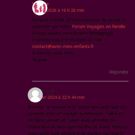
Virginie
18 mai 2026 à 16 h 26 min
Bonjour Coralie, je vous propose de poser la
question sur notre
Forum Voyages en famille
.
Si vous voulez mon propre témoignage
n’hésitez pas à m’envoyer un mail :
contact@avec-mes-enfants.fr
À bientôt peut-être,
Virginie
Répondre
Skander beji
20 février 2024 à 22 h 44 min
Bonjour, je voulais avoir votre avis ainsi que vos
conseils pour un voyage au Mexique : l’idée est
de faire cancun, et Tulum avec un bébé de
moins d’un an ainsi que ma fille de 4 ans. Pensez
vous qu’ils sont encore trop jeunes (surtout le