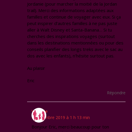
Jordanie (pour marcher la moitié de la Jordan
trail). Merci des informations adaptées aux
familles et continue de voyager avec eux. Si ça
peut inspirer d’autres familles à ne pas juste
aller à Walt Disney et Santa-Banana… Si tu
cherches des inspirations voyages (surtout
dans les destinations mentionnées ou pour des
conseils planifier des longs treks avec le sac au
dos avec les enfants), n’hésite surtout pas.
Au plaisir
Eric
Répondre
Virginie
5 novembre 2019 à 1 h 13 min
Bonjour Eric, merci beaucoup pour ton