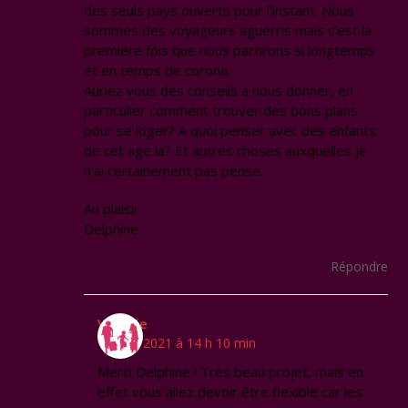
des seuls pays ouverts pour l’instant. Nous
sommes des voyageurs aguerris mais c’est la
premiere fois que nous partirons si longtemps
et en temps de corona.
Auriez vous des conseils a nous donner, en
particulier comment trouver des bons plans
pour se loger? A quoi penser avec des enfants
de cet age la? Et autres choses auxquelles je
n’ai certainement pas pense.
Au plaisir
Delphine
Répondre
Virginie
1 juillet 2021 à 14 h 10 min
Merci Delphine ! Très beau projet, mais en
effet vous allez devoir être flexible car les