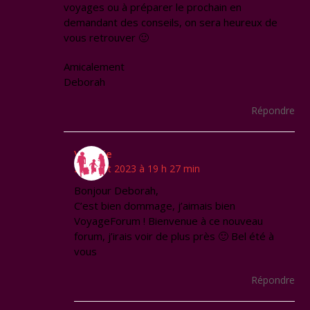
voyages ou à préparer le prochain en
demandant des conseils, on sera heureux de
vous retrouver 🙂
Amicalement
Deborah
Répondre
Virginie
20 juillet 2023 à 19 h 27 min
Bonjour Deborah,
C’est bien dommage, j’aimais bien
VoyageForum ! Bienvenue à ce nouveau
forum, j’irais voir de plus près 🙂 Bel été à
vous
Répondre