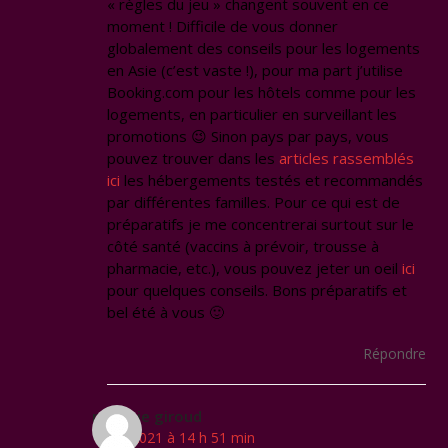
« règles du jeu » changent souvent en ce
moment ! Difficile de vous donner
globalement des conseils pour les logements
en Asie (c’est vaste !), pour ma part j’utilise
Booking.com pour les hôtels comme pour les
logements, en particulier en surveillant les
promotions 😉 Sinon pays par pays, vous
pouvez trouver dans les
articles rassemblés
ici
les hébergements testés et recommandés
par différentes familles. Pour ce qui est de
préparatifs je me concentrerai surtout sur le
côté santé (vaccins à prévoir, trousse à
pharmacie, etc.), vous pouvez jeter un oeil
ici
pour quelques conseils. Bons préparatifs et
bel été à vous 🙂
Répondre
melanie giroud
1 juin 2021 à 14 h 51 min