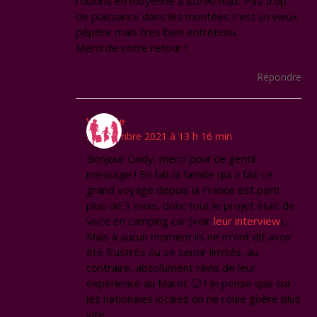
roulons en moyenne a 80/90 max. Pas trop
de puissance dans les montées c’est un vieux
pépère mais tres bien entretenu.
Merci de votre retour !
Répondre
Virginie
2 novembre 2021 à 13 h 16 min
Bonjour Cindy, merci pour ce gentil
message ! En fait la famille qui a fait ce
grand voyage depuis la France est parti
plus de 3 mois, donc tout le projet était de
vivre en camping car (voir
leur interview
)…
Mais à aucun moment ils ne m’ont dit avoir
été frustrés ou se sentir limités, au
contraire, absolument ravis de leur
expérience au Maroc 🙂 ! Je pense que sur
les nationales locales on ne roule guère plus
vite.