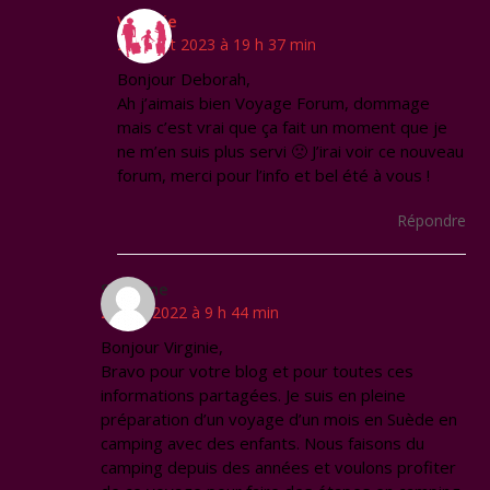
Virginie
20 juillet 2023 à 19 h 37 min
Bonjour Deborah,
Ah j’aimais bien Voyage Forum, dommage
mais c’est vrai que ça fait un moment que je
ne m’en suis plus servi 🙁 J’irai voir ce nouveau
forum, merci pour l’info et bel été à vous !
Répondre
Séverine
24 juin 2022 à 9 h 44 min
Bonjour Virginie,
Bravo pour votre blog et pour toutes ces
informations partagées. Je suis en pleine
préparation d’un voyage d’un mois en Suède en
camping avec des enfants. Nous faisons du
camping depuis des années et voulons profiter