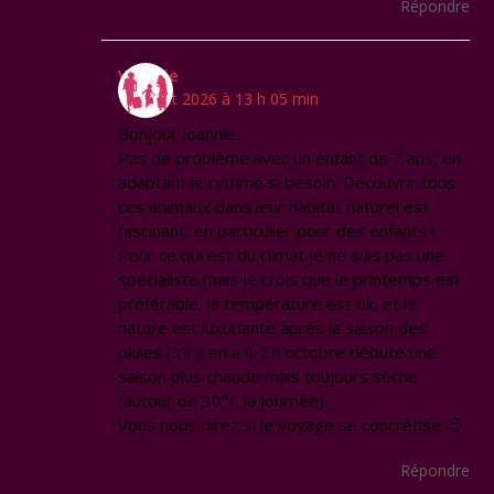
Répondre
Virginie
11 juillet 2026 à 13 h 05 min
Bonjour Joannie,
Pas de problème avec un enfant de 7 ans, en
adaptant le rythme si besoin. Découvrir tous
ces animaux dans leur habitat naturel est
fascinant, en particulier pour des enfants !
Pour ce qui est du climat je ne suis pas une
spécialiste mais je crois que le printemps est
préférable, la température est ok, et la
nature est luxuriante après la saison des
pluies (s’il y en a !). En octobre débute une
saison plus chaude mais toujours sèche
(autour de 30°C la journée).
Vous nous direz si le voyage se concrétise 😉
Répondre