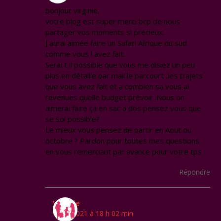
bonjour virginie,
votre blog est super merci bcp de nous
partager vos moments si précieux.
J aurai aimée faire un Safari Afrique du sud
comme vous l avez fait.
Serai t il possible que vous me disiez un peu
plus en détaille par mail le parcourt ,les trajets
que vous avez fait et a combien sa vous ai
revenues quelle budget prévoir .Nous on
aimerai faire ça en sac a dos pensez vous que
se soi possible?
Le mieux vous pensez de partir en Aout ou
octobre ? Pardon pour toutes mes questions
en vous remerciant par avance pour votre tps .
Répondre
Virginie
4 juin 2021 à 18 h 02 min