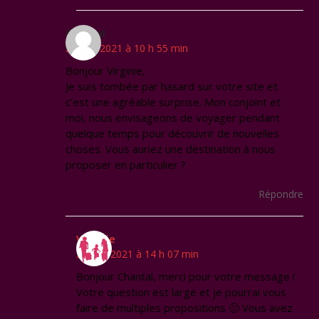
Chantal
21 mai 2021 à 10 h 55 min
Bonjour Virginie,
Je suis tombée par hasard sur votre site et
c’est une agréable surprise. Mon conjoint et
moi, nous envisageons de voyager pendant
quelque temps pour découvrir de nouvelles
choses. Vous auriez une destination à nous
proposer en particulier ?
Répondre
Virginie
21 mai 2021 à 14 h 07 min
Bonjour Chantal, merci pour votre message !
Votre question est large et je pourrai vous
faire de multiples propositions 🙂 Vous avez