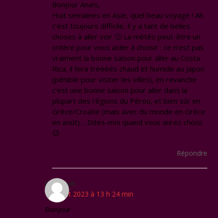
Bonjour Anaïs,
Huit semaines en Asie, quel beau voyage ! Ah
c’est toujours difficile, il y a tant de belles
choses à aller voir 🙂 La météo peut-être un
critère pour vous aider à choisir : ce n’est pas
vraiment la bonne saison pour aller au Costa
Rica, il fera trèèèès chaud et humide au Japon
(pénible pour visiter les villes), en revanche
c’est une bonne saison pour aller dans la
plupart des régions du Pérou, et bien sûr en
Grèce/Croatie (mais avec du monde en Grèce
en août)… Dites-moi quand vous aurez choisi
😉
Répondre
Deborah
18 juillet 2023 à 13 h 24 min
Bonjour