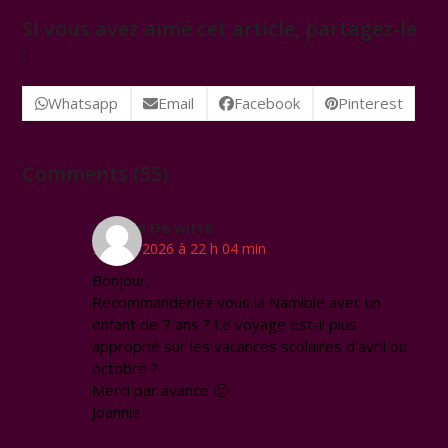
Si vous avez aimé cet article, partagez-le
:
Whatsapp
Email
Facebook
Pinterest
Comments (55)
Joannie De witte
9 juillet 2026 à 22 h 04 min
Bonjour,
Recommanderiez vous la Namibie avec un
enfant de 7 ans ? Le voyage est-il plus
approprié sur les vacances scolaires d’avril ou
octobre ?
Merci par avance 🙂
Joannie