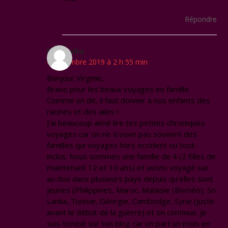
Répondre
Eric Malka
4 novembre 2019 à 2 h 55 min
Bonjour Virginie,
Bravo pour les beaux voyages en famille.
Comme on dit, il faut donner à nos enfants des
racines et des ailes !
J’ai beaucoup aimé lire tes petites chroniques
voyages car on ne trouve pas souvent des
familles qui voyages hors occident ou tout-
inclus. Nous sommes une famille de 4 (2 filles de
maintenant 12 et 10 ans) et avons voyagé sac
au dos dans plusieurs pays depuis qu’elles sont
jeunes (Philippines, Maroc, Malaisie (Bornéo), Sri
Lanka, Tunisie, Géorgie, Cambodge, Syrie (juste
avant le début de la guerre) et on continue. Je
suis tombé sur ton blog car on part un mois en