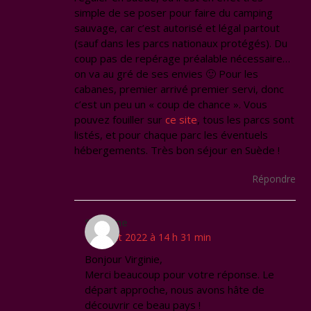
simple de se poser pour faire du camping
sauvage, car c’est autorisé et légal partout
(sauf dans les parcs nationaux protégés). Du
coup pas de repérage préalable nécessaire…
on va au gré de ses envies 🙂 Pour les
cabanes, premier arrivé premier servi, donc
c’est un peu un « coup de chance ». Vous
pouvez fouiller sur
ce site
, tous les parcs sont
listés, et pour chaque parc les éventuels
hébergements. Très bon séjour en Suède !
Répondre
Séverine
10 juillet 2022 à 14 h 31 min
Bonjour Virginie,
Merci beaucoup pour votre réponse. Le
départ approche, nous avons hâte de
découvrir ce beau pays !