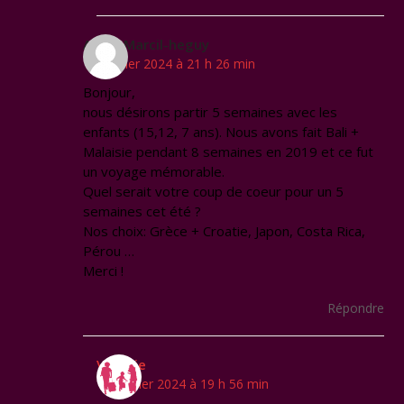
Anaïs Marcil-heguy
15 janvier 2024 à 21 h 26 min
Bonjour,
nous désirons partir 5 semaines avec les
enfants (15,12, 7 ans). Nous avons fait Bali +
Malaisie pendant 8 semaines en 2019 et ce fut
un voyage mémorable.
Quel serait votre coup de coeur pour un 5
semaines cet été ?
Nos choix: Grèce + Croatie, Japon, Costa Rica,
Pérou …
Merci !
Répondre
Virginie
17 janvier 2024 à 19 h 56 min