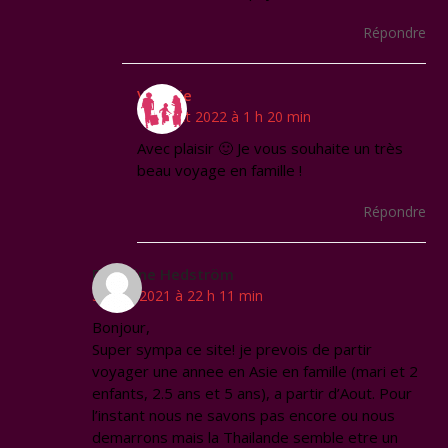
Répondre
Virginie
13 juillet 2022 à 1 h 20 min
Avec plaisir 🙂 Je vous souhaite un très
beau voyage en famille !
Répondre
Delphine Hedström
30 juin 2021 à 22 h 11 min
Bonjour,
Super sympa ce site! je prevois de partir
voyager une annee en Asie en famille (mari et 2
enfants, 2.5 ans et 5 ans), a partir d’Aout. Pour
l’instant nous ne savons pas encore ou nous
demarrons mais la Thailande semble etre un