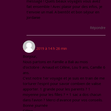
message ! Quels beaux voyages vous avez
fait ensemble ! Avec plaisir pour des infos, je
t’envoie un mail. A bientôt et bon séjour en
Jordanie
Répondre
gioan
23 août 2019 à 14 h 26 min
Bonjour,
Nous partons en Famille a Bali au mois
d’octobre : Arnaud et Céline, Lou 9 ans, Camille 6
ans.
C’est notre 1er voyage et je suis en train de me
torturer l’esprit pour savoir combien de valise
apporter. 1 grande pour les parents ? 1
moyenne pour les filles ? + 1 sac a dos chacun
dans l’avion ? Merci d’avance pour vos conseils.
Bonne journée
Céline.