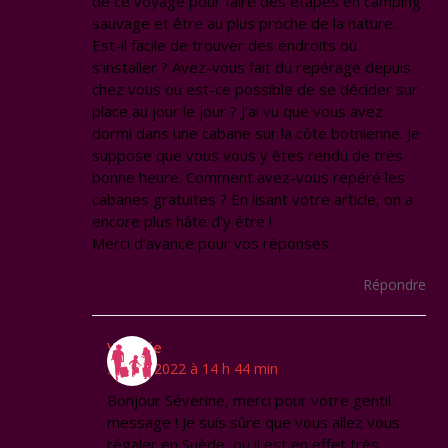
de ce voyage pour faire des étapes en camping
sauvage et être au plus proche de la nature.
Est-il facile de trouver des endroits où
s’installer ? Avez-vous fait du repérage depuis
chez vous ou est-ce possible de se décider sur
place au jour le jour ? J’ai vu que vous avez
dormi dans une cabane sur la côte botnienne. Je
suppose que vous vous y êtes rendu de très
bonne heure. Comment avez-vous repéré les
cabanes gratuites ? En lisant votre article, on a
encore plus hâte d’y être !
Merci d’avance pour vos réponses
Répondre
Virginie
30 juin 2022 à 14 h 44 min
Bonjour Séverine, merci pour votre gentil
message ! Je suis sûre que vous allez vous
régaler en Suède, où il est en effet très