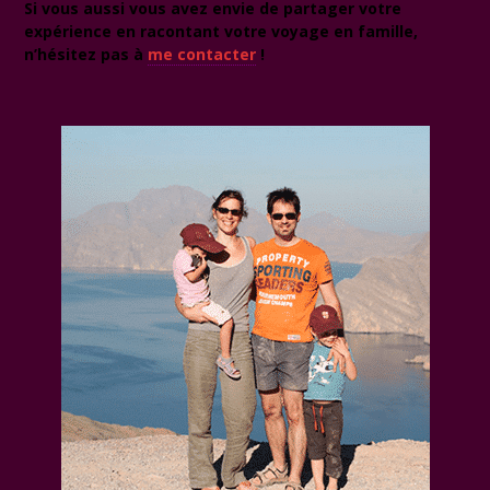
Si vous aussi vous avez envie de partager votre
expérience en racontant votre voyage en famille,
n’hésitez pas à
me contacter
!