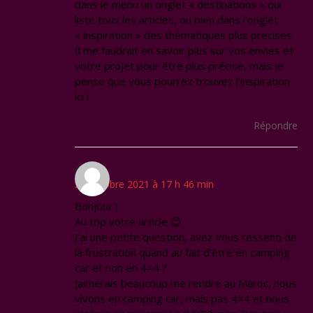
dans le menu un onglet « destinations » qui
liste tous les articles, ou bien dans l’onglet
« inspiration » des thématiques plus précises.
Il me faudrait en savoir plus sur vos envies et
votre projet pour être plus précise, mais je
pense que vous pourrez trouvez l’inspiration
ici !
Répondre
Cindy
24 octobre 2021 à 17 h 46 min
Bonjour !
Au top votre article 😊
J’ai une petite question, avez vous ressenti de
la frustration quand au fait d’être en camping
car et non en 4×4 ?
Jaimerais beaucoup me rendre au Maroc, nous
vivons en camping car, mais pas 4×4 et nous