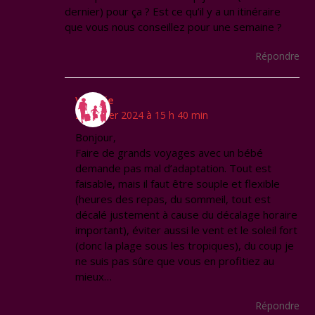
dernier) pour ça ? Est ce qu’il y a un itinéraire
que vous nous conseillez pour une semaine ?
Répondre
Virginie
21 février 2024 à 15 h 40 min
Bonjour,
Faire de grands voyages avec un bébé
demande pas mal d’adaptation. Tout est
faisable, mais il faut être souple et flexible
(heures des repas, du sommeil, tout est
décalé justement à cause du décalage horaire
important), éviter aussi le vent et le soleil fort
(donc la plage sous les tropiques), du coup je
ne suis pas sûre que vous en profitiez au
mieux…
Répondre