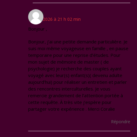
Breton
17 mai 2026 à 21 h 02 min
Bonjour ,
Bonjour, j’ai une petite demande particulière. Je
suis moi même voyageuse en famille , en pause
temporaire pour une reprise d’études. Pour
mon sujet de mémoire de master ( de
psychologie) je recherche des couples ayant
voyagé avec leur(s) enfant(s)( devenu adulte
aujourd’hui) pour réaliser un entretien et parler
des rencontres interculturelles. Je vous
remercie grandement de l’attention portée à
cette requête. À très vite j’espère pour
partager votre expérience . Merci Coralie
Répondre