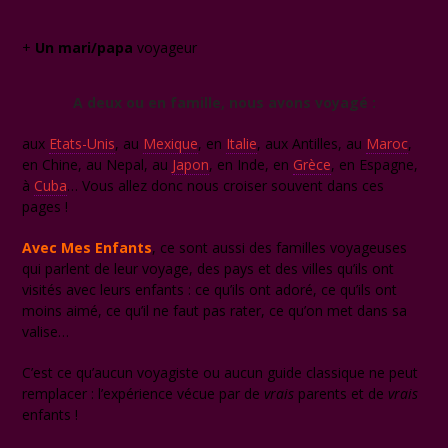
+
Un mari/papa
voyageur
A deux ou en famille, nous avons voyagé :
aux
Etats-Unis
, au
Mexique
, en
Italie
, aux Antilles, au
Maroc
,
en Chine, au Nepal, au
Japon
, en Inde, en
Grèce
, en Espagne,
à
Cuba
… Vous allez donc nous croiser souvent dans ces
pages !
Avec Mes Enfants
, ce sont aussi des familles voyageuses
qui parlent de leur voyage, des pays et des villes qu’ils ont
visités avec leurs enfants : ce qu’ils ont adoré, ce qu’ils ont
moins aimé, ce qu’il ne faut pas rater, ce qu’on met dans sa
valise…
C’est ce qu’aucun voyagiste ou aucun guide classique ne peut
remplacer : l’expérience vécue par de
vrais
parents et de
vrais
enfants !