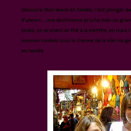
Découvrir Marrakech en famille, c’est plonger da
d’odeurs… une destination proche mais un grand
souks, en sirotant un thé à la menthe, en nous r
sommes tombés sous le charme de la ville rouge.
en famille.