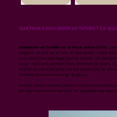
Que faire à Marrakech en famille ? Ce qu’o
Déambuler en famille sur la Place Jemaa El Fna
: impo
Maghreb, en tout cas le cœur de Marrakech ! Calme dans la 
tous côtés, mais quel régal pour les enfants ! On peut pas
passe : musiciens, porteurs d’eau, dresseurs de singes, et
toucher ou même les poser sur leur épaule (ceci dit, les s
charmeur et aussi en échange de photos…
Tous les chemins mènent à Jemaa El Fna, et si comme moi vo
que vous n’ayez posé la question, les marrakchis que vous c