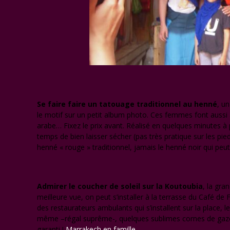
Se faire faire un tatouage traditionnel au henné
, u
le motif sur un petit album photo. Ces femmes font auss
arabe… Fixez le prix avant. Réalisé en quelques minutes à p
temps de bien laisser sécher (pas très pratique sur les pie
henné « rouge » traditionnel, jamais le henné noir qui peu
Admirer le coucher de soleil sur la Koutoubia
, la gra
meilleure vue, on peut s’installer à la terrasse du Café de 
des restaurateurs ambulants qui s’installent sur la place, 
même –régal suprême-, quelques sublimes cornes de gaze
garanti !
Marrakech en famille