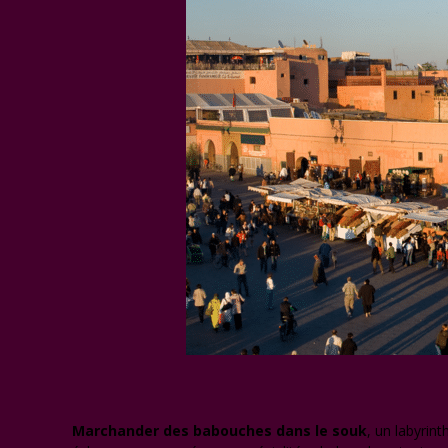
Marchander des babouches dans le souk
, un labyrint