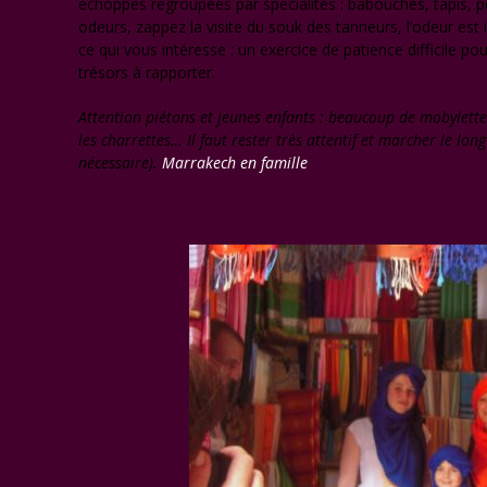
échoppes regroupées par spécialités : babouches, tapis, po
odeurs, zappez la visite du souk des tanneurs, l’odeur est in
ce qui vous intéresse : un exercice de patience difficile pour
trésors à rapporter.
Attention piétons et jeunes enfants : beaucoup de mobylettes c
les charrettes… Il faut rester très attentif et marcher le lo
nécessaire).
Marrakech en famille