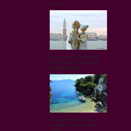
enfants !
Carnaval de Venise avec
les enfants : 5 conseils
indispensables
Destinations été en
famille: 10 îles coup de
coeur