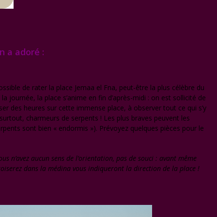
n a adoré :
ssible de rater la place Jemaa el Fna, peut-être la plus célèbre du
journée, la place s’anime en fin d’après-midi : on est sollicité de
ser des heures sur cette immense place, à observer tout ce qui s’y
 surtout, charmeurs de serpents ! Les plus braves peuvent les
erpents sont bien « endormis »). Prévoyez quelques pièces pour le
us n’avez aucun sens de l’orientation, pas de souci : avant même
roiserez dans la médina vous indiqueront la direction de la place !