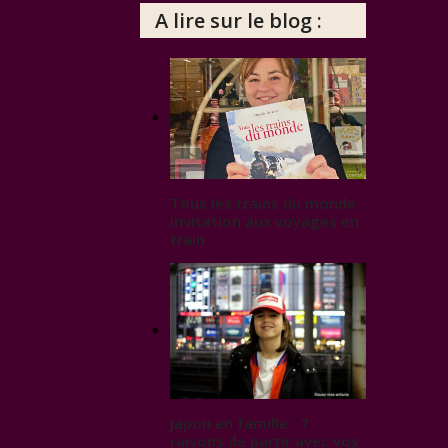
A lire sur le blog :
Tous les trains du monde :
invitation aux voyages en
train
Japon en famille : 7
raisons de partir avec vos