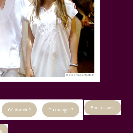
Bon à savoir
Où dormir ?
Où manger ?
se