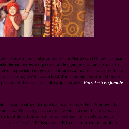
n petit souvenir original à rapporter de Marrakech ! On peut choisir
i à la demande des scorpions pour les garçons, ou un prénom en
eine, la précision du geste est impressionnante ! Il faut prendre le
ds). Le tatouage s’efface au bout d’une semaine environ. Choisir le
t provoquer des réactions allergiques graves.
Marrakech
en famille
nde mosquée située derrière la place Jemaa El Fna. Pour avoir la
France, au 2e étage, et savourer : le thé à la menthe, le spectacle
le minaret de la Koutoubia qui se découpe sur le ciel orangé, et
lles achetées à la Pâtisserie des Princes… moment de bonheur