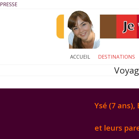
Skip
PRESSE
to
content
ACCUEIL
DESTINATIONS
Voyage
Ysé (7 ans), 
et leurs pa