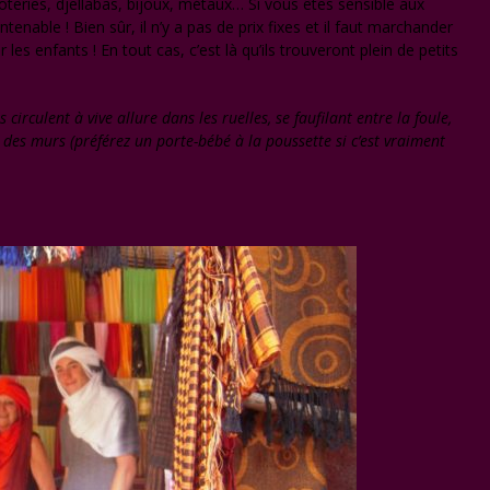
teries, djellabas, bijoux, métaux… Si vous êtes sensible aux
tenable ! Bien sûr, il n’y a pas de prix fixes et il faut marchander
 les enfants ! En tout cas, c’est là qu’ils trouveront plein de petits
irculent à vive allure dans les ruelles, se faufilant entre la foule,
ng des murs (préférez un porte-bébé à la poussette si c’est vraiment