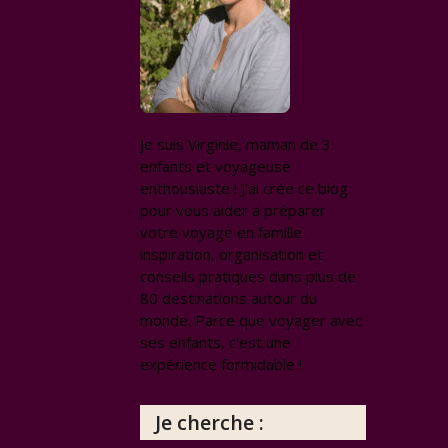
Je suis Virginie, maman de 3
enfants et voyageuse
enthousiaste ! J'ai crée ce blog
pour vous aider à préparer
votre voyage en famille :
inspiration, organisation et
conseils pratiques dans plus de
80 destinations autour du
monde. Parce que voyager avec
ses enfants, c'est une
expérience formidable !
Je cherche :