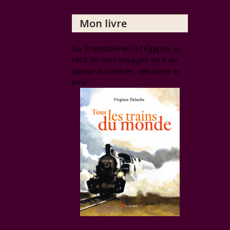
Mon livre
Du Transsibérien à l’Égypte, le
récit de mes voyages en train
autour du monde : découvrir le
livre