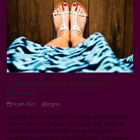
Où partir cet été en famille ?
(France)
10 juin 2021
Virginie
Où partir cet été en famille ? En France, tout simplement !
Voici ma sélection de super spots pour l'été, testés et
recommandés par les familles voyageuses. Côté mer,
campagne ou montagne : pas besoin d'aller très loin pour