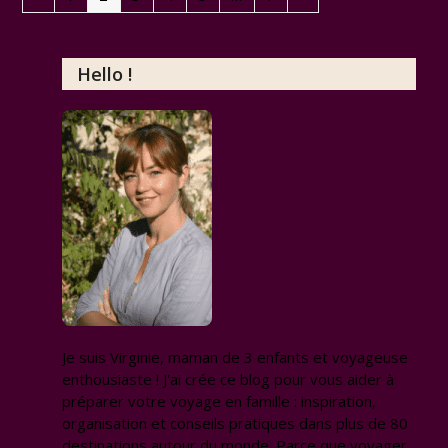
Hello !
Je suis Virginie, maman de 3 enfants et voyageuse
enthousiaste ! J'ai crée ce blog pour vous aider à
préparer votre voyage en famille : inspiration,
organisation et conseils pratiques dans plus de 80
destinations autour du monde. Parce que voyager