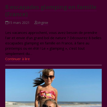
8 escapades glamping en famille
(France)
15 mars 2021
Virginie
Les vacances approchent, vous avez besoin de prendre
l’air et envie d’un grand bol de nature ? Découvrez 8 belles
escapades glamping en famille en France, à faire au
printemps ou en été ! Le « glamping », c’est tout
simplement du…
Continuer à lire