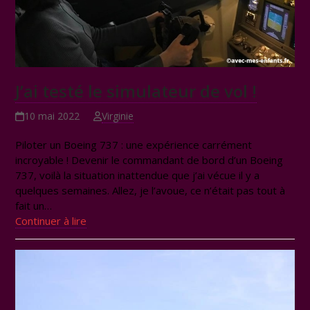
J’ai testé le simulateur de vol !
10 mai 2022
Virginie
Piloter un Boeing 737 : une expérience carrément
incroyable ! Devenir le commandant de bord d’un Boeing
737, voilà la situation inattendue que j’ai vécue il y a
quelques semaines. Allez, je l’avoue, ce n’était pas tout à
fait un…
Continuer à lire