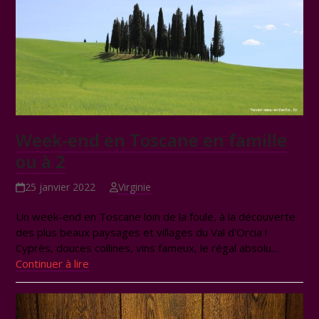
Week-end en Toscane en famille
ou à 2
25 janvier 2022
Virginie
Un week-end en Toscane loin de la foule, à la découverte
des plus beaux paysages et villages du Val d'Orcia !
Cyprès, douces collines, vins fameux, le régal absolu...
Continuer à lire