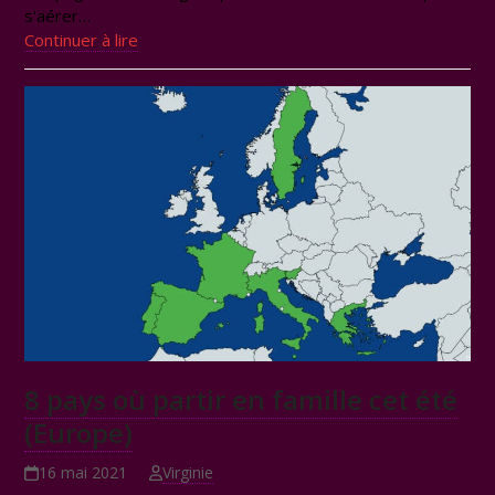
s'aérer…
Continuer à lire
8 pays où partir en famille cet été
(Europe)
16 mai 2021
Virginie