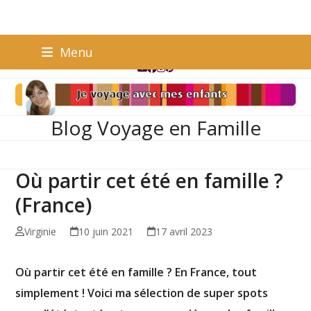
Skip
PRESSE
Menu
to
Email
Facebook
Instagram
Pinterest
content
Blog Voyage en Famille
Où partir cet été en famille ?
(France)
Virginie
10 juin 2021
17 avril 2023
Où partir cet été en famille ? En France, tout
simplement ! Voici ma sélection de super spots