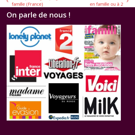
previous
next
famille (France)
en famille ou à 2
post:
post:
On parle de nous !